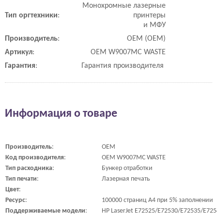
Монохромные лазерные
Тип
оргтехники
:
принтеры
и МФУ
Производитель
:
OEM (ОЕМ)
Артикул
:
OEM W9007MC WASTE
Гарантия
:
Гарантия производителя
Информация о товаре
Производитель
:
OEM
Код
производителя
:
OEM W9007MC WASTE
Тип
расходника
:
Бункер отработки
Тип
печати
:
Лазерная печать
Цвет
:
Ресурс
:
100000 страниц A4 при 5% заполнении
Поддерживаемые
модели
:
HP LaserJet E72525/E72530/E72535/E72