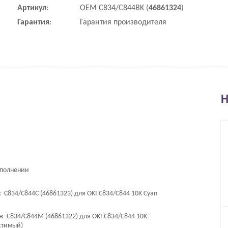
Артикул
:
OEM C834/C844BK (
46861324
)
Гарантия
:
Гарантия производителя
Н
аполнении
834/C844C (46861323) для OKI C834/C844 10K Cyan
C834/C844M (46861322) для OKI C834/C844 10K
стимый)