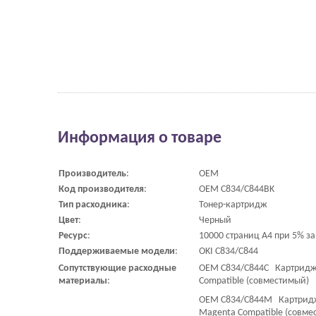
Информация о товаре
Производитель
:
OEM
Код
производителя
:
OEM C834/C844BK
Тип
расходника
:
Тонер-картридж
Цвет
:
Черный
Ресурс
:
10000 страниц A4 при 5% з
Поддерживаемые
модели
:
OKI C834/C844
Сопутствующие
расходные
OEM C834/C844C Картридж C
материалы
:
Compatible (совместимый)
OEM C834/C844M Картридж 
Magenta Compatible (совме