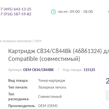
+7 (495) 643-13-25
пн-пт:
09:00 - 18:00
+7 (916) 587-59-82
я лазерных принтеров
/
OEM
Картридж C834/C844Bk (46861324) дл
Compatible (совместимый)
Артикул:
OEM C834/C844BK
Код товара:
115125
Вид
товара
:
Тонер-картридж
Тип
печати
:
Лазерная печать
Тип
Совместимый
расходника
:
Производитель
:
OEM (ОЕМ)