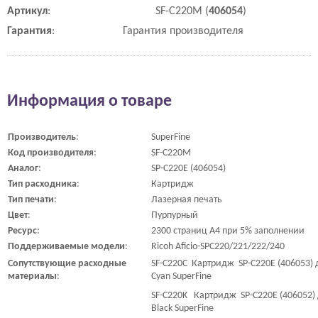
Артикул
:
SF-C220M (
406054
)
Гарантия
:
Гарантия производителя
Информация о товаре
Производитель
:
SuperFine
Код
производителя
:
SF-C220M
Аналог
:
SP-C220E (406054)
Тип
расходника
:
Картридж
Тип
печати
:
Лазерная печать
Цвет
:
Пурпурный
Ресурс
:
2300 страниц A4 при 5% заполнении
Поддерживаемые
модели
:
Ricoh Aficio-SPC220/221/222/240
Сопутствующие
расходные
SF-C220C Картридж SP-C220E (406053) д
материалы
:
Cyan SuperFine
SF-C220K Картридж SP-C220E (406052) д
Black SuperFine